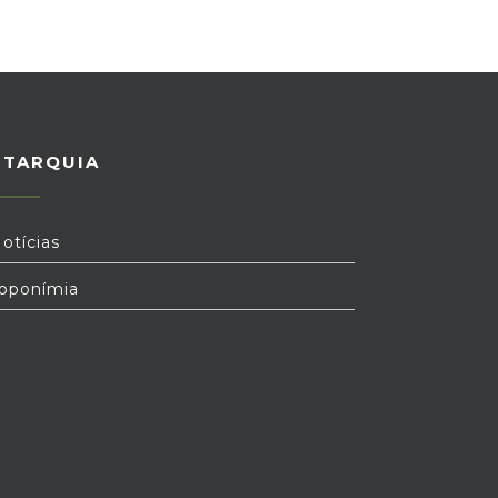
UTARQUIA
otícias
oponímia