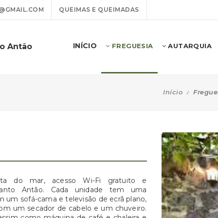
@GMAIL.COM
QUEIMAS E QUEIMADAS
INÍCIO
to Antão
FREGUESIA
AUTARQUIA
Início
Fregue
ta do mar, acesso Wi-Fi gratuito e
 Santo Antão. Cada unidade tem uma
m um sofá-cama e televisão de ecrã plano,
com um secador de cabelo e um chuveiro.
assim como máquina de café e chaleira e