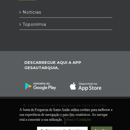
Notícias
Toponímia
DESCARREGUE AQUI A APP
GESAUTARQUIA,
© 2026 Junta de Freguesia de Santo Antão.
A Junta de Freguesia de Santo Antão utiliza cookies para melhorar a
Todos os direitos reservados |
Termos e
sua experiência de navegação e para fins estatísticos. Ao navegar
Condições
está a consentir a sua utilização.
Termos e Condições