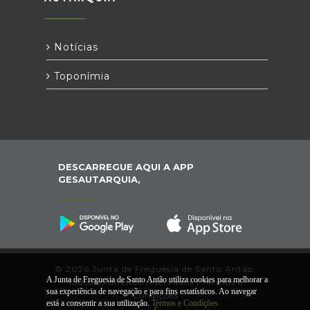
Notícias
Toponímia
DESCARREGUE AQUI A APP
GESAUTARQUIA,
© 2026 Junta de Freguesia de Santo Antão.
A Junta de Freguesia de Santo Antão utiliza cookies para melhorar a
Todos os direitos reservados |
Termos e
sua experiência de navegação e para fins estatísticos. Ao navegar
Condições
está a consentir a sua utilização.
Termos e Condições