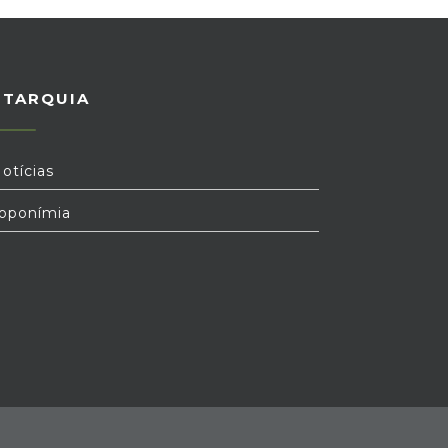
UTARQUIA
otícias
oponímia